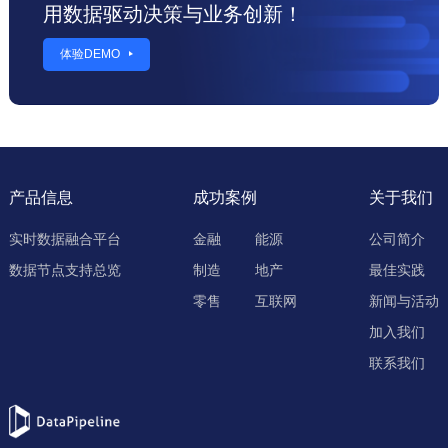
用数据驱动决策与业务创新！
体验DEMO
产品信息
成功案例
关于我们
实时数据融合平台
金融
能源
公司简介
数据节点支持总览
制造
地产
最佳实践
零售
互联网
新闻与活动
加入我们
联系我们