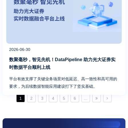
2026-06-30
数聚毫秒，智见先机！DataPipeline 助力光大证券实
时数据平台顺利上线
平台有效支撑了关键业务场景对低延迟、高一致性和高可用的
要求，为后续数据智能应用建设打下了坚实基础。
1
2
3
4
5
6
...