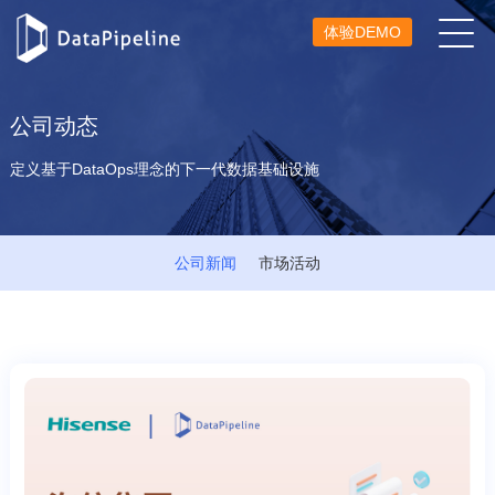
体验DEMO
公司动态
定义基于DataOps理念的下一代数据基础设施
公司新闻
市场活动