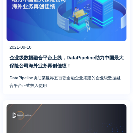
2021-09-10
企业级数据融合平台上线，DataPipeline助力中国最大
保险公司海外业务再创佳绩！
DataPipeline协助某世界五百强金融企业搭建的企业级数据融
合平台正式投入使用！