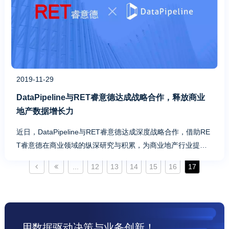
2019-11-29
DataPipeline与RET睿意德达成战略合作，释放商业
地产数据增长力
近日，DataPipeline与RET睿意德达成深度战略合作，借助RE
T睿意德在商业领域的纵深研究与积累，为商业地产行业提供
实时数据融合、诊断等服务，推动释放商业地产数据增长力。
...
12
13
14
15
16
17
用数据驱动决策与业务创新！