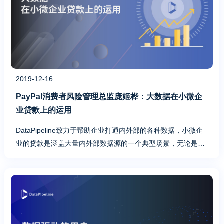
2019-12-16
PayPal消费者风险管理总监庞姬桦：大数据在小微企
业贷款上的运用
DataPipeline致力于帮助企业打通内外部的各种数据，小微企
业的贷款是涵盖大量内外部数据源的一个典型场景，无论是贷
前、贷中还是贷后，都需要融合大量的、及时的数据以判断小
微企业的经营水平。