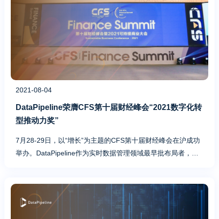
表、生态伙伴共聚一堂，共话产业机遇与挑战，共探数据管理
与创新实践新模式。以期通过“万「向」汇聚，数据新生”的共
识，创造行业新价值。
2021-08-04
DataPipeline荣膺CFS第十届财经峰会“2021数字化转
型推动力奖”
7月28-29日，以“增长”为主题的CFS第十届财经峰会在沪成功
举办。DataPipeline作为实时数据管理领域最早批布局者，凭
借稳健的产品表现、引领性的技术实力、体系化的用户服务以
及百余家付费用户的实战经验等优异表现，从众多参评企业中
脱颖而出，荣膺“2021数字化转型推动力奖”。