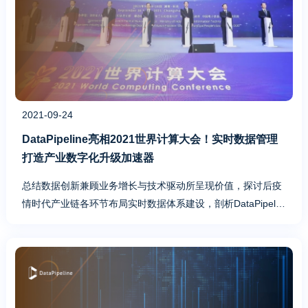
2021-09-24
DataPipeline亮相2021世界计算大会！实时数据管理
打造产业数字化升级加速器
总结数据创新兼顾业务增长与技术驱动所呈现价值，探讨后疫
情时代产业链各环节布局实时数据体系建设，剖析DataPipelin
e深耕实时数据管理领域取得的成果