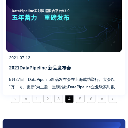
2021-07-12
2021DataPipeline 新品发布会
5月27日，DataPipeline新品发布会在上海成功举行。大会以
“万「向」更新”为主题，重磅推出DataPipeline企业级实时数据
融合平台V3.0里程碑版本。本次活动汇聚了全国近百位领域专
1
2
3
4
5
6
家、行业学者、合作伙伴、媒体和分析师现场参会，分享对行
业趋势的洞察、行业场景中的解决方案实践与探索，以“实时数
据管理”激发产业创新澎湃新动能。