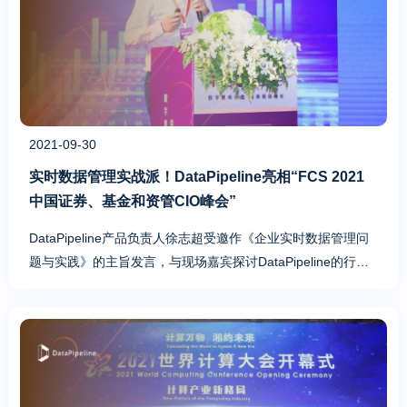
2021-09-30
实时数据管理实战派！DataPipeline亮相“FCS 2021
中国证券、基金和资管CIO峰会”
DataPipeline产品负责人徐志超受邀作《企业实时数据管理问
题与实践》的主旨发言，与现场嘉宾探讨DataPipeline的行业
实践。