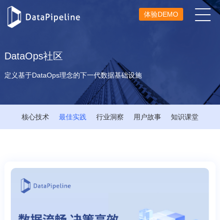
体验DEMO
DataOps社区
定义基于DataOps理念的下一代数据基础设施
核心技术
最佳实践
行业洞察
用户故事
知识课堂