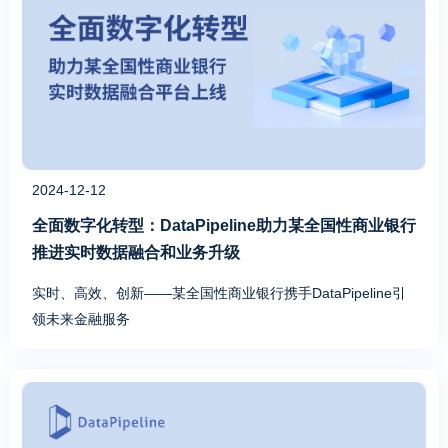
2024-12-12
全面数字化转型：DataPipeline助力某全国性商业银行
推进实时数据融合和业务升级
实时、高效、创新——某全国性商业银行携手DataPipeline引
领未来金融服务