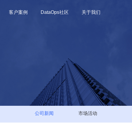
客户案例
DataOps社区
关于我们
公司新闻
市场活动