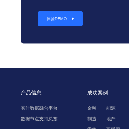
体验DEMO
产品信息
成功案例
实时数据融合平台
金融
能源
数据节点支持总览
制造
地产