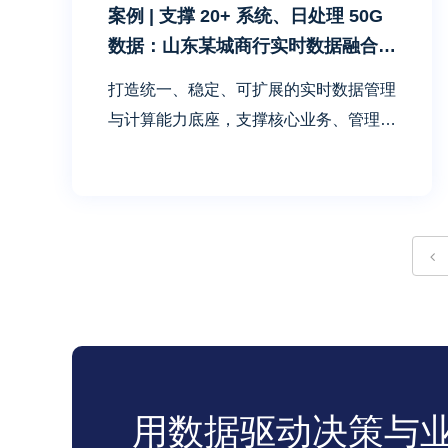
案例 | 支撑 20+ 系统、日处理 50G
数据：山东某城商行实时数据融合平
台建设实践
打造统一、稳定、可扩展的实时数据管理
与计算能力底座，支撑核心业务、管理决
策与风控场景的实时化升级
用数据驱动决策与