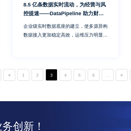
8.5 亿条数据实时流动，为经营与风
控提速——DataPipeline 助力财达
证券实时数据融合平台成功上线
企业级实时数据底座的建立，使多源异构
数据接入更加稳定高效，运维压力明显下
降，架构弹性与扩展能力也得到全面提
升。
1
2
3
4
5
6
...
业务创新！